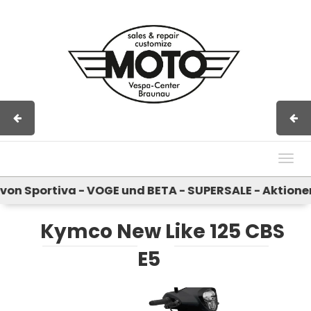
Impressum
AGB
Kontakt
Togg
navig
Sportiva - VOGE und BETA - SUPERSALE - Aktionen b
Kymco New Like 125 CBS
E5
Previous
Next