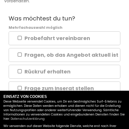
vorbehalten.
Was möchtest du tun?
Mehrfachauswahl möglich
Probefahrt vereinbaren
Fragen, ob das Angebot aktuell ist
Rückruf erhalten
Frage zum Inserat stellen
EINSATZ VON COOKIES
Diese Webseite verwendet Cookies, um Dir ein bestmögliches Surf-Erlebnis zu
ermöglichen. Diese Daten werden erhoben und dienen nicht für die Erstellung
WEITER
von Nutzungsprofilen oder anderer weiterführender Verwendung. Sämtliche
Informationen zu verwendeten Cookies und eingebundenen Diensten finden Sie
hier:
Datenschutzerklärung
SW MOTO GMBH
Wir verwenden auf dieser Website folgende Dienste, welche erst nach Ihrer