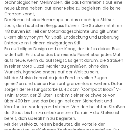
technologischen Merkmalen, die das Fahrerlebnis auf eine
neue Ebene heben, auf einer Reise zu begleiten, die keine
Grenzen kennt,
Der Name ist eine Hommage an das mächtige Stilfser
Joch, den höchsten Bergpass Italiens. Die Straße mit ihren
48 Kurven ist Teil der Motorradgeschichte und gilt unter
Bikern als Synonym für Spaß, Entdeckung und Eroberung.
Entdecke mit einem einzigartigen Stil
Ein auffälliges Design und ein Klang, der tief in deiner Brust
widerhallt. Entfache das befreiende Reisefieber jedes Mal
aufs Neue, wenn du aufsteigst. Es geht darum, die Straßen
in reiner Moto Guzzi-Manier zu genießen, ohne den
Wunsch, irgendwo anders auf der Welt zu sein.
Mit der Stelvio kannst du jede Fahrt in vollen Zügen
genießen und deinen Horizont grenzenlos erweitern. Dafür
sorgen der leistungsstarke 1.042 ccm "Compact Block" V-
Twin-Motor, der 21-Liter-Tank mit einer Reichweite von
über 400 km und das Design, bei dem Sicherheit und
Komfort im Vordergrund stehen. Von den belebten Straßen
der Stadt bis hin zu unbekanntem Terrain - die Stelvio ist
bereit, dich überall hin zu begleiten.
Mit der Stelvio zu reisen bedeutet, die Vorteile der
modernsten verfügbaren Technologien zu genießen. Du