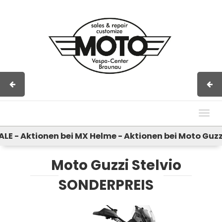
Impressum
AGB
Kontakt
Togg
navig
 Aktionen bei MX Helme - Aktionen bei Moto Guzzi 
Moto Guzzi Stelvio
SONDERPREIS
Previous
Next