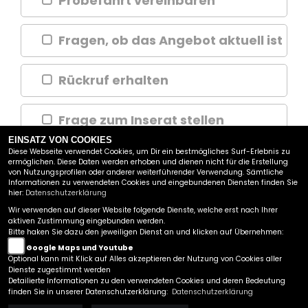
Probefahrt vereinbaren
Fragen, ob das Angebot aktuell ist
Rückruf erhalten
Frage zum Inserat stellen
EINSATZ VON COOKIES
Diese Webseite verwendet Cookies, um Dir ein bestmögliches Surf-Erlebnis zu
ermöglichen. Diese Daten werden erhoben und dienen nicht für die Erstellung
WEITER
von Nutzungsprofilen oder anderer weiterführender Verwendung. Sämtliche
Informationen zu verwendeten Cookies und eingebundenen Diensten finden Sie
hier:
Datenschutzerklärung
SW MOTO GMBH
Wir verwenden auf dieser Website folgende Dienste, welche erst nach Ihrer
aktiven Zustimmung eingebunden werden.
INDUSTRIEZEILE 13A
Bitte haken Sie dazu den jeweiligen Dienst an und klicken auf Übernehmen:
5280 BRAUNAU AM INN
Google Maps und Youtube
TEL.:
+43 7722 / 64875
Optional kann mit Klick auf Alles akzeptieren der Nutzung von Cookies aller
Dienste zugestimmt werden
Kontakt
|
Datenschutzbestimmungen
|
Impressum
|
Detailierte Informationen zu den verwendeten Cookies und deren Bedeutung
AGB
|
Disclaimer
|
finden Sie in unserer Datenschutzerklärung:
Datenschutzerklärung